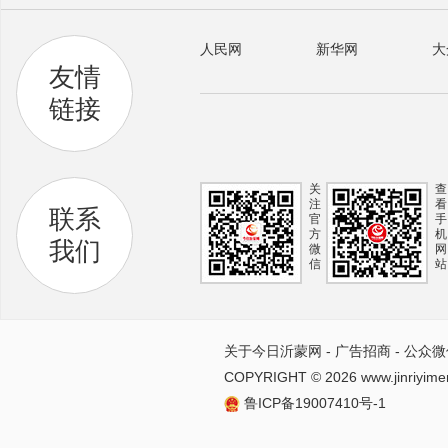
人民网
新华网
大
友情
链接
关
查
注
看
联系
官
手
方
机
我们
微
网
信
站
关于今日沂蒙网
-
广告招商
-
公众微
COPYRIGHT ©
2026 www.jinriyime
鲁ICP备19007410号-1