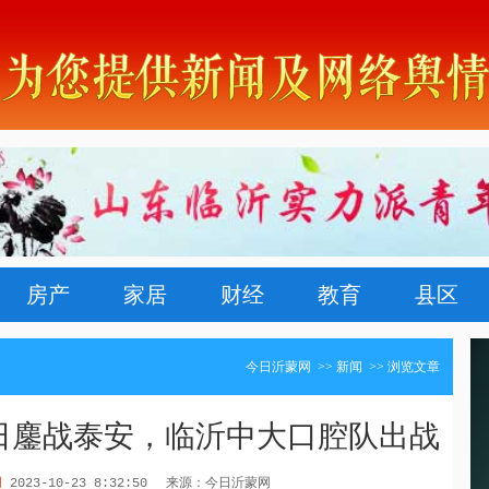
房产
家居
财经
教育
县区
今日沂蒙网
>>
新闻
>> 浏览文章
3日鏖战泰安，临沂中大口腔队出战
网
2023-10-23 8:32:50
来源：今日沂蒙网