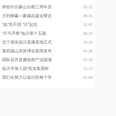
肆拾玖坊蒙山分舵三周年庆
05-22
大到躺赢—豪越品鉴会暨吉
08-31
“临”危不惧·“沂”起抗
11-02
“乒乓齐鲁”临沂第十五届
08-22
交个朋友临沂直播基地正式
10-15
第四届山东体博会新闻发布
04-26
国际花卉直播电商产业园项
07-29
临沂市第八届“投发集团杯
12-13
我们在努力让临沂的每个学
02-04