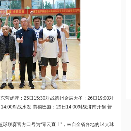
对战东营虎牌；25日15:30对战德州金辰大圣；26日19:00对
4:00对战水发·劳德巴赫；29日14:00对战济南开创·普
子篮球联赛官方口号为“青云直上”，来自全省各地的14支球