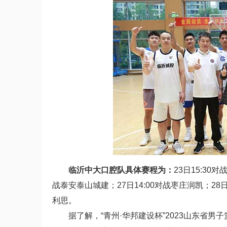
临沂中大口腔队具体赛程为：
23日15:30
战泰安泰山城建；27日14:00对战枣庄润凯；28日1
利思。
据了解，“青州·华邦建设杯”2023山东省男