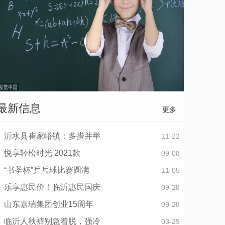
最新信息
更多
沂水县崔家峪镇：多措并举
11-22
悦享轻松时光 2021款
09-08
“书圣杯”乒乓球比赛圆满
11-05
乐享惠民价！临沂惠民国庆
09-28
山东嘉瑞集团创业15周年
09-28
临沂人秋裤别急着脱，强冷
03-29