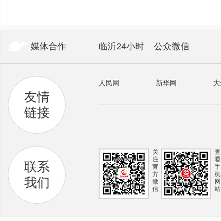
媒体合作
临沂24小时
公众微信
人民网
新华网
大
友情
链接
关
查
注
看
联系
官
手
方
机
我们
微
网
信
站